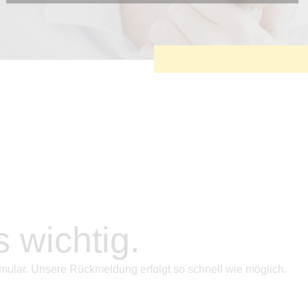
Diese Cookies sind erforderlich, um die grundlegende
Funktionalität der Website zu sichern.
Tracking- und Targeting-Cookies
Diese Cookies sind erforderlich, um unsere Website auf Ihre
Bedürfnisse hin zu optimieren. Hierzu gehört eine
bedarfsgerechte Gestaltung und fortlaufende Verbesserung
unseres Angebotes einschließlich der Verknüpfung zu
Social-Media-Angeboten von z.B. Facebook und LinkedIn.
Betreibercookies
Diese Cookies sind erforderlich, um z.B. Google Maps zu
nutzen oder eingebettete Videos abspielen zu können.
s wichtig.
mular. Unsere Rückmeldung erfolgt so schnell wie möglich.