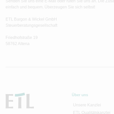
Senden Sie uns eine E-Mail oder rufen Sie uns an. Die Zus
einfach und bequem. Überzeugen Sie sich selbst!
ETL Bargon & Wickel GmbH
Steuerberatungsgesellschaft
Friedhofstraße 19
58762 Altena
Über uns
Unsere Kanzlei
ETL Qualitätskanzlei